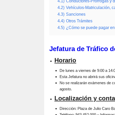
4.1)
Conductores-Prórrogas y d
4.2)
Vehículos-Matriculación, c
4.3)
Sanciones
4.4)
Otros Trámites
4.5)
¿Cómo se puede pagar en l
Jefatura de Tráfico 
Horario
De lunes a viernes de 9:00 a 14:
Esta Jefatura no abrirá sus oficin
No se realizarán exámenes de con
agosto.
Localización y cont
Dirección: Plaza de Julio Caro Ba
Teléfono: 943 452 000 – Informac