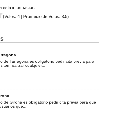
a esta información:
(Votos:
4
| Promedio de Votos:
3.5
)
as
arragona
co de Tarragona es obligatorio pedir cita previa para
iten realizar cualquier...
irona
co de Girona es obligatorio pedir cita previa para que
usuarios que...