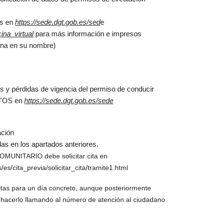
os en
https://sede.dgt.gob.es/sed
e
cina_virtual
para más información e impresos
sona en su nombre)
os y pérdidas de vigencia del permiso de conducir
NTOS en
https://sede.dgt.gob.es/sede
ación
das en los apartados anteriores.
UNITARIO debe solicitar cita en
es/cita_previa/solicitar_cita/tramite1.html
itas para un día concreto, aunque posteriormente
 hacerlo llamando al número de atención al ciudadano